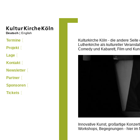
Deutsch
|
English
Termine
Kulturkirche Köln - die andere Seite
Lutherkirche als kultureller Veranst
Projekt
Comedy und Kabarett, Film und Kun
Lage
Kontakt
Newsletter
Partner
Sponsoren
Tickets
Innovative Kunst, großartige Konzer
Workshops, Begegnungen - hier im Ne